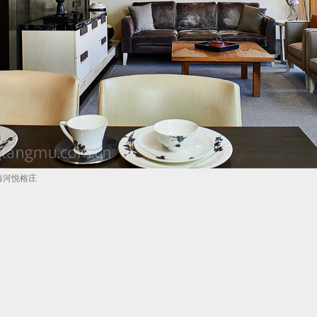
津海河悦榕庄