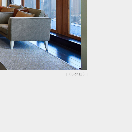
|
〈
6
of 11
〉
|