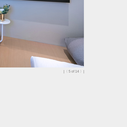
|
〈
5
of 14
〉
|