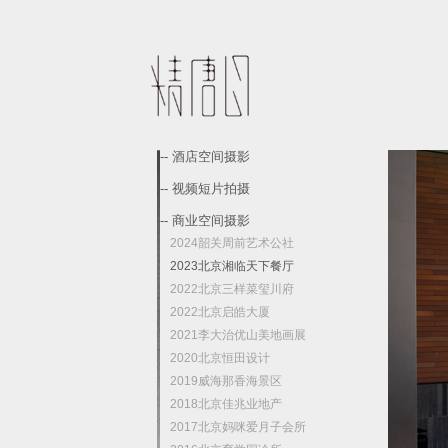
-- 酒店空间摄影
-- 视频短片拍摄
-- 商业空间摄影
2024韶关周前艺术公社
2023北京湘临天下餐厅
2022北京三样菜玺川府
2022北京启皓大厦
2021李大治优山美地画展
2020北京恒田设计
2019威海那香海景区
2018北京佳兆业地产
2017北京妈咪爱月子会所