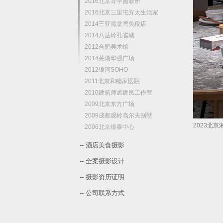
2016北京育学园诊所
2016北京三里屯方太生活家
2014三亚海棠湾免税店
2014八达岭孔雀城
2012合肥美术馆
2014芜湖华强广场
2012银河SOHO
2011北京和睦家医院
2010建筑师孟建民工作室
2009北京东方广场
2009成都观岭高尔夫别墅
2023北
2006北京银泰中心
-- 酒店美食摄影
-- 全案摄影设计
-- 摄影资历证明
-- 公司联系方式