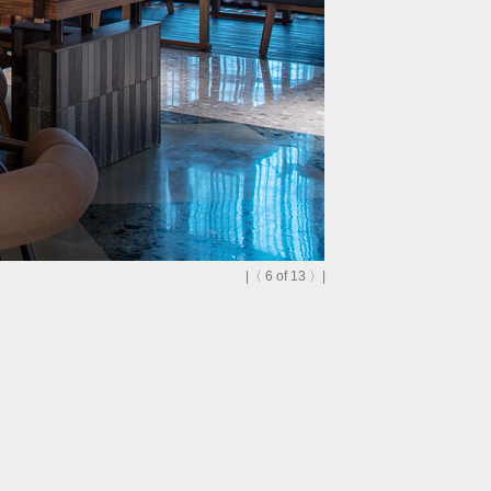
|
〈
6
of 13
〉
|