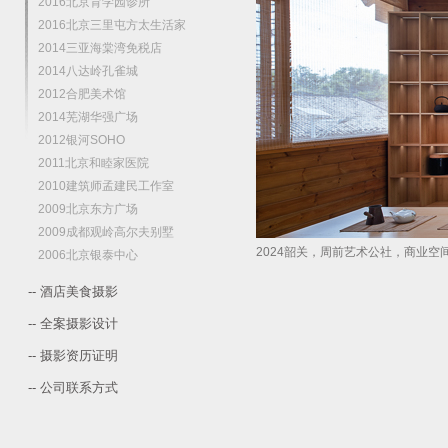
2016北京育学园诊所
2016北京三里屯方太生活家
2014三亚海棠湾免税店
2014八达岭孔雀城
2012合肥美术馆
2014芜湖华强广场
2012银河SOHO
2011北京和睦家医院
2010建筑师孟建民工作室
2009北京东方广场
2009成都观岭高尔夫别墅
2024韶关，周前艺术公社，商业空
2006北京银泰中心
-- 酒店美食摄影
-- 全案摄影设计
-- 摄影资历证明
-- 公司联系方式