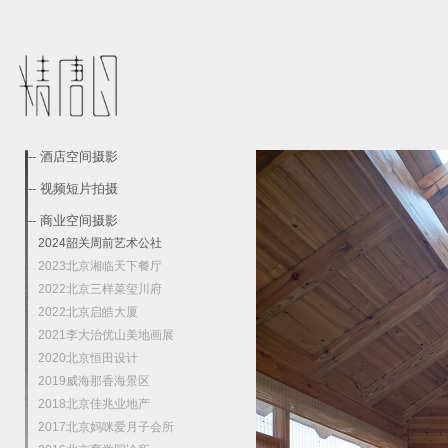
-- 酒店空间摄影
-- 视频短片拍摄
-- 商业空间摄影
2024韶关周前艺术公社
2023北京湘临天下餐厅
2022北京三样菜玺川府
2022北京启皓大厦
2021李大治优山美地画展
2020北京恒田设计
2019威海那香海景区
2018北京佳兆业地产
2017北京妈咪爱月子会所