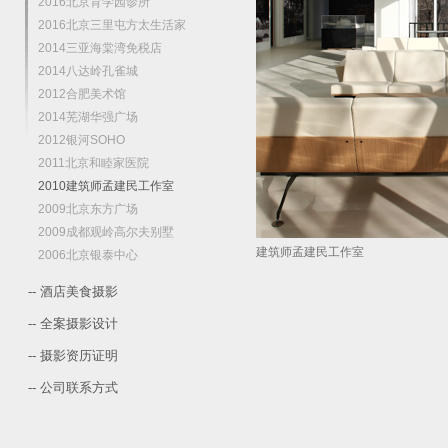
2016北京育学园诊所
2016北京三里屯方太生活家
2014三亚海棠湾免税店
2014八达岭孔雀城
2012合肥美术馆
2014芜湖华强广场
2012银河SOHO
2011北京和睦家医院
2010建筑师孟建民工作室
2009北京东方广场
2009成都观岭高尔夫别墅
建筑师孟建民工作室
2006北京银泰中心
-- 酒店美食摄影
-- 全案摄影设计
-- 摄影资历证明
-- 公司联系方式