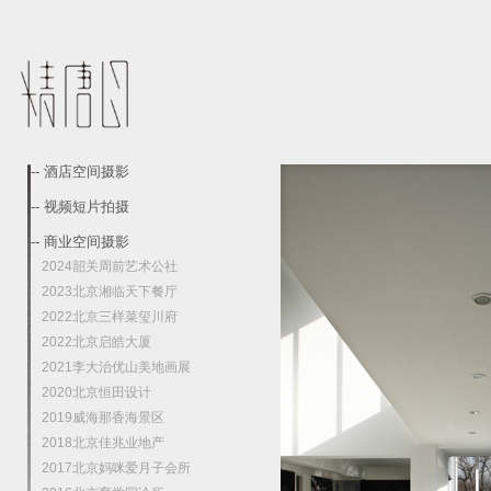
-- 酒店空间摄影
-- 视频短片拍摄
-- 商业空间摄影
2024韶关周前艺术公社
2023北京湘临天下餐厅
2022北京三样菜玺川府
2022北京启皓大厦
2021李大治优山美地画展
2020北京恒田设计
2019威海那香海景区
2018北京佳兆业地产
2017北京妈咪爱月子会所